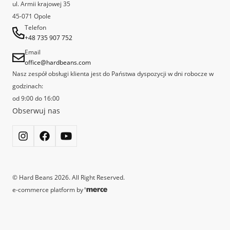
ul. Armii krajowej 35
za najlepszą kawiarnię Speciality w Polsce.
45-071 Opole
Telefon
+48 735 907 752
Email
office@hardbeans.com
Nasz zespół obsługi klienta jest do Państwa dyspozycji w dni robocze w
godzinach:
od 9:00 do 16:00
Obserwuj nas
©
Hard Beans
2026
. All Right Reserved.
e-commerce platform by